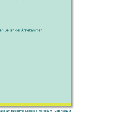
 den Seiten der Ärztekammer
axis am Rüppurrer Schloss |
Impressum
|
Datenschutz