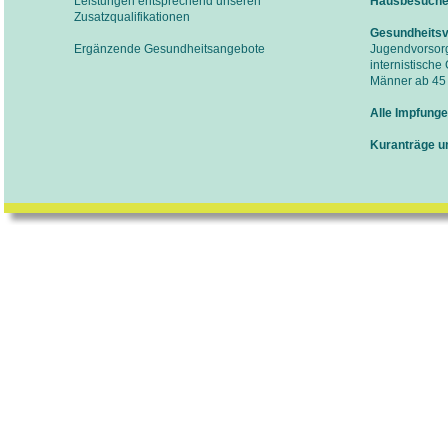
Leistungen entsprechend unseren
Hausbesuche 
Zusatzqualifikationen
Gesundheitsv
Ergänzende Gesundheitsangebote
Jugendvorsorg
internistisch
Männer ab 45
Alle Impfung
Kuranträge u