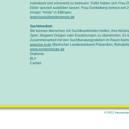
individuell und schonend zu betreuen. Dafür haben sich Frau 
Etzler speziell ausbilden lassen. Frau Dunkelberg betreut seit
Hospiz "Arista" in Ettlingen.
www.hospizfoerderverein.de
Suchtmedizin
Wir können Menschen mit Suchtkrankheiten helfen, ihre Abhängi
Spiel, illegalen Drogen oder Essstörungen zu überwinden. Es 
Zusammenarbeit mit den Suchtberatungsstellen im Raum Karls
www.bw-lv.de
(Badischer Landesverband Prävention, Rehabilit
www.sonderglocke.de
Diakonie
BLV
Caritas
© 2022 Hausarztpr