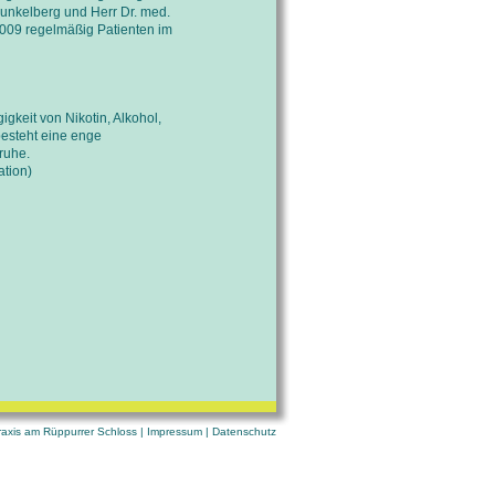
Dunkelberg und Herr Dr. med.
 2009 regelmäßig Patienten im
gkeit von Nikotin, Alkohol,
besteht eine enge
ruhe.
ation)
axis am Rüppurrer Schloss |
Impressum
|
Datenschutz