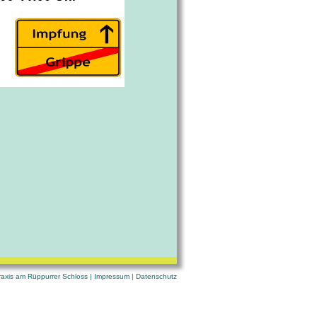
axis am Rüppurrer Schloss |
Impressum
|
Datenschutz